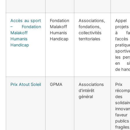
Accès au sport
Fondation
Associations,
App
– Fondation
Malakoff
fondations,
projets
Malakoff
Humanis
collectivités
à fav
Humanis
Handicap
territoriales
l’accè
Handicap
pratiqu
sporti
les pe
en sit
de hand
Prix Atout Soleil
GPMA
Associations
Prix
d’intérêt
récomp
général
des p
solidai
innova
fave
publics
fragiles