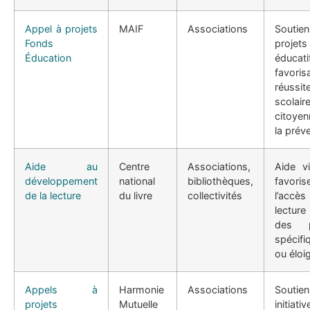
Appel à projets
MAIF
Associations
Soutie
Fonds
projets
Éducation
éducati
favori
réussit
scolai
citoyen
la prév
Aide au
Centre
Associations,
Aide v
développement
national
bibliothèques,
favoris
de la lecture
du livre
collectivités
l’accè
lectur
des p
spécifi
ou éloi
Appels à
Harmonie
Associations
Soutie
projets
Mutuelle
initiat