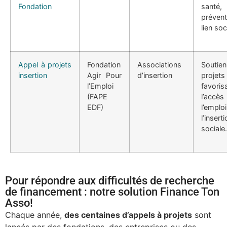
Fondation
santé,
préven
lien soc
Appel à projets
Fondation
Associations
Soutie
insertion
Agir Pour
d’insertion
projets
l’Emploi
favoris
(FAPE
l’ac
EDF)
l’emp
l’insert
sociale.
Pour répondre aux difficultés de recherche
de financement : notre solution Finance Ton
Asso!
Chaque année,
des centaines d’appels à projets
sont
lancés par des fondations, des entreprises ou des