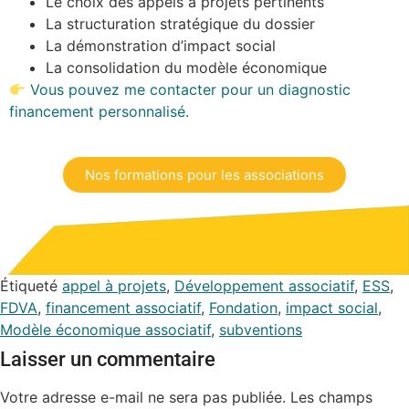
Le choix des appels à projets pertinents
La structuration stratégique du dossier
La démonstration d’impact social
La consolidation du modèle économique
Vous pouvez me contacter pour un diagnostic
financement personnalisé.
Nos formations pour les associations
Étiqueté
appel à projets
,
Développement associatif
,
ESS
,
FDVA
,
financement associatif
,
Fondation
,
impact social
,
Modèle économique associatif
,
subventions
Laisser un commentaire
Votre adresse e-mail ne sera pas publiée.
Les champs