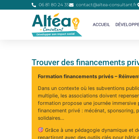
06 81 80 24 35
contact@altea-consultant.fr
ACCUEIL
DÉVELOPP
Trouver des financements priv
Formation financements privés – Réinvent
Dans un contexte où les subventions publiqu
multiplie, les associations doivent repense
formation propose une journée immersive po
financement privé : mécénat, sponsoring, pa
solidaires…
Grâce à une pédagogie dynamique et des
repartiront avec des outils clés pour bâtir 