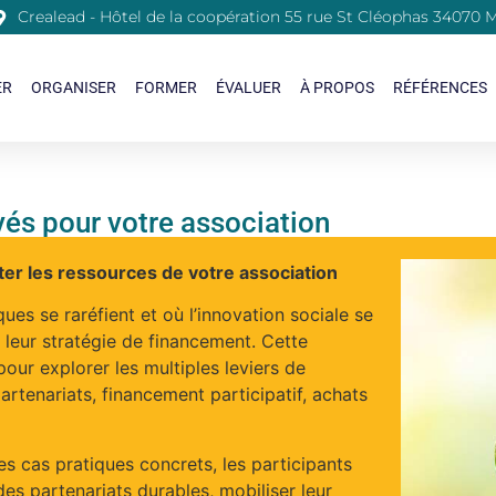
Crealead - Hôtel de la coopération 55 rue St Cléophas 34070 M
ER
ORGANISER
FORMER
ÉVALUER
À PROPOS
RÉFÉRENCES
és pour votre association
er les ressources de votre association
es se raréfient et où l’innovation sociale se
r leur stratégie de financement. Cette
ur explorer les multiples leviers de
rtenariats, financement participatif, achats
 cas pratiques concrets, les participants
des partenariats durables, mobiliser leur